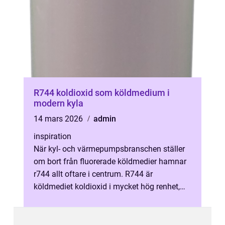
R744 koldioxid som köldmedium i
modern kyla
14 mars 2026
admin
inspiration
När kyl- och värmepumpsbranschen ställer
om bort från fluorerade köldmedier hamnar
r744 allt oftare i centrum. R744 är
köldmediet koldioxid i mycket hög renhet,
med låg fukthalt och i en form som lämp...