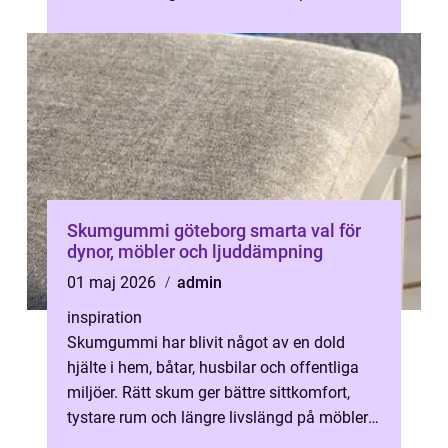
hur maten smakar, hur matlagningen känns
och h...
Skumgummi göteborg smarta val för
dynor, möbler och ljuddämpning
01 maj 2026
admin
inspiration
Skumgummi har blivit något av en dold
hjälte i hem, båtar, husbilar och offentliga
miljöer. Rätt skum ger bättre sittkomfort,
tystare rum och längre livslängd på möbler.
När man talar om Skumgummi Göt...