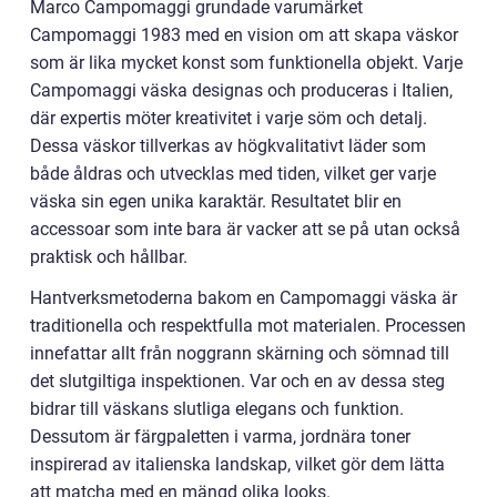
Marco Campomaggi grundade varumärket
Campomaggi 1983 med en vision om att skapa väskor
som är lika mycket konst som funktionella objekt. Varje
Campomaggi väska designas och produceras i Italien,
där expertis möter kreativitet i varje söm och detalj.
Dessa väskor tillverkas av högkvalitativt läder som
både åldras och utvecklas med tiden, vilket ger varje
väska sin egen unika karaktär. Resultatet blir en
accessoar som inte bara är vacker att se på utan också
praktisk och hållbar.
Hantverksmetoderna bakom en Campomaggi väska är
traditionella och respektfulla mot materialen. Processen
innefattar allt från noggrann skärning och sömnad till
det slutgiltiga inspektionen. Var och en av dessa steg
bidrar till väskans slutliga elegans och funktion.
Dessutom är färgpaletten i varma, jordnära toner
inspirerad av italienska landskap, vilket gör dem lätta
att matcha med en mängd olika looks.