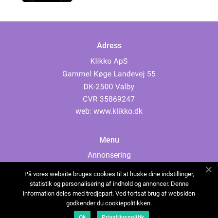
Adress
web:
www.klikko.dk
Menu
Annonsering
Om oss
På vores website bruges cookies til at huske dine indstillinger,
Cookies
statistik og personalisering af indhold og annoncer. Denne
information deles med tredjepart. Ved fortsat brug af websiden
Kontakta oss
godkender du cookiepolitikken.
Sitemap
Ok
Privatlivspolitik