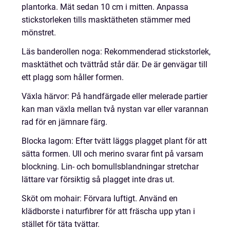
plantorka. Mät sedan 10 cm i mitten. Anpassa
stickstorleken tills masktätheten stämmer med
mönstret.
Läs banderollen noga: Rekommenderad stickstorlek,
masktäthet och tvättråd står där. De är genvägar till
ett plagg som håller formen.
Växla härvor: På handfärgade eller melerade partier
kan man växla mellan två nystan var eller varannan
rad för en jämnare färg.
Blocka lagom: Efter tvätt läggs plagget plant för att
sätta formen. Ull och merino svarar fint på varsam
blockning. Lin- och bomullsblandningar stretchar
lättare var försiktig så plagget inte dras ut.
Sköt om mohair: Förvara luftigt. Använd en
klädborste i naturfibrer för att fräscha upp ytan i
stället för täta tvättar.