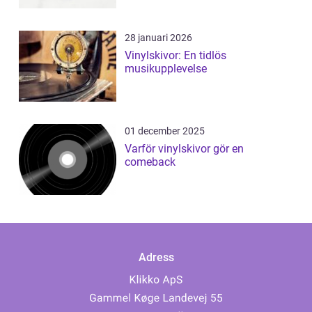
28 januari 2026
Vinylskivor: En tidlös
musikupplevelse
01 december 2025
Varför vinylskivor gör en
comeback
Adress