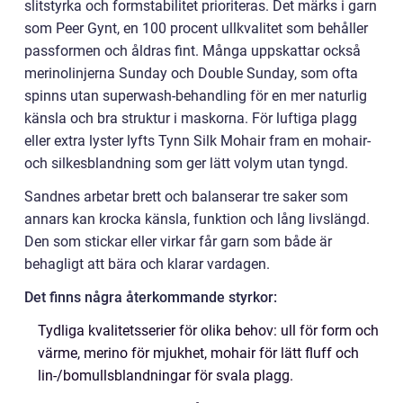
slitstyrka och formstabilitet prioriteras. Det märks i garn
som Peer Gynt, en 100 procent ullkvalitet som behåller
passformen och åldras fint. Många uppskattar också
merinolinjerna Sunday och Double Sunday, som ofta
spinns utan superwash-behandling för en mer naturlig
känsla och bra struktur i maskorna. För luftiga plagg
eller extra lyster lyfts Tynn Silk Mohair fram en mohair-
och silkesblandning som ger lätt volym utan tyngd.
Sandnes arbetar brett och balanserar tre saker som
annars kan krocka känsla, funktion och lång livslängd.
Den som stickar eller virkar får garn som både är
behagligt att bära och klarar vardagen.
Det finns några återkommande styrkor:
Tydliga kvalitetsserier för olika behov: ull för form och
värme, merino för mjukhet, mohair för lätt fluff och
lin-/bomullsblandningar för svala plagg.