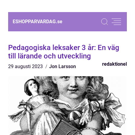
ESHOPPARVARDAG.
se
Pedagogiska leksaker 3 år: En väg
till lärande och utveckling
redaktionel
29 augusti 2023
Jon Larsson