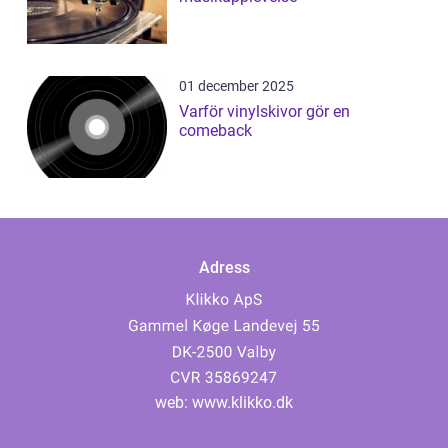
01 december 2025
Varför vinylskivor gör en
comeback
Adress
web:
www.klikko.dk