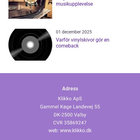
musikupplevelse
01 december 2025
Varför vinylskivor gör en
comeback
Adress
web:
www.klikko.dk