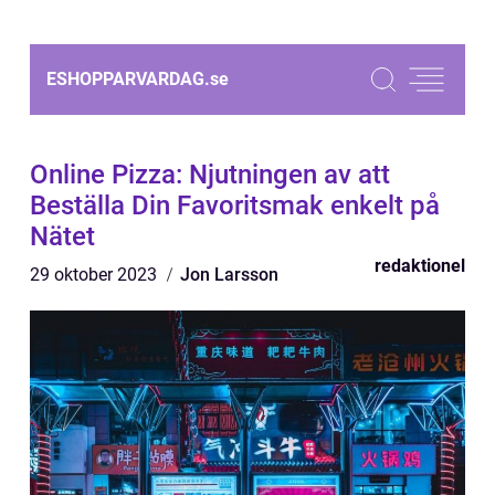
ESHOPPARVARDAG.
se
Online Pizza: Njutningen av att
Beställa Din Favoritsmak enkelt på
Nätet
redaktionel
29 oktober 2023
Jon Larsson