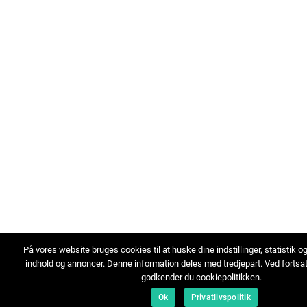
På vores website bruges cookies til at huske dine indstillinger, statistik o
indhold og annoncer. Denne information deles med tredjepart. Ved fortsa
godkender du cookiepolitikken.
Ok
Privatlivspolitik