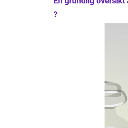
En grundlig översikt
?