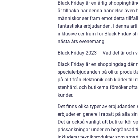
Black Friday är en årlig shoppinghä
år tillbaka har denna händelse även b
människor ser fram emot detta tillfäll
fantastiska erbjudanden. I denna arti
inklusive centrum för Black Friday sh
nästa års evenemang.
Black Friday 2023 – Vad det är och 
Black Friday är en shoppingdag där m
specialerbjudanden på olika produkt
på allt från elektronik och kläder ti
stenhård, och butikerna försöker ofta 
kunder.
Det finns olika typer av erbjudanden
erbjuder en generell rabatt på alla s
Det är också vanligt att butiker kör s
prissänkningar under en begränsad tid
inkluderar teknikprodukter som smar