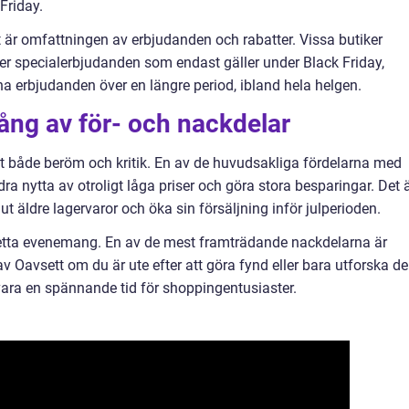
Friday.
t är omfattningen av erbjudanden och rabatter. Vissa butiker
ler specialerbjudanden som endast gäller under Black Friday,
a erbjudanden över en längre period, ibland hela helgen.
ång av för- och nackdelar
tt både beröm och kritik. En av de huvudsakliga fördelarna med
ra nytta av otroligt låga priser och göra stora besparingar. Det 
a ut äldre lagervaror och öka sin försäljning inför julperioden.
etta evenemang. En av de mest framträdande nackdelarna är
 Oavsett om du är ute efter att göra fynd eller bara utforska de
vara en spännande tid för shoppingentusiaster.