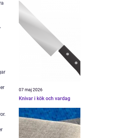
ra
,
gar
ler
07 maj 2026
Knivar i kök och vardag
or.
er