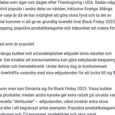
ndelse som äger rum dagen efter Thanksgiving i USA. Sedan någ
livit populär i andra delar av världen, inklusive Sverige. Många
e varje år då de har möjlighet att göra stora fynd och ta del av
kel kommer vi att ge en grundlig översikt över Black Friday 2023
opping, populära produktkategorier och tidpunkter att notera för
vad som är populärt
ånga butiker och e-handelsplatser erbjuder stora rabatter och
er. Det innebär att konsumenterna kan göra betydande besparin
ll möbler och hemelektronik. Under denna dag är konkurrensen
överträffa varandra med sina erbjudanden för att locka till sig f
 som man kan förvänta sig för Black Friday 2023. Vissa butiker
ina produkter, medan andra kanske ger extra rabatt på utvalda var
peciella ”dörrbuster” – erbjudanden, vilket innebär extra stora
 eller i ett begränsat antal exemplar. Populära produktkategori
tphones och TV-apparater, modekläder och skor, samt