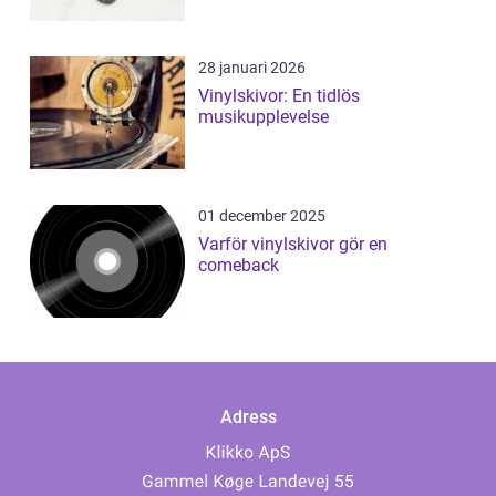
28 januari 2026
Vinylskivor: En tidlös
musikupplevelse
01 december 2025
Varför vinylskivor gör en
comeback
Adress