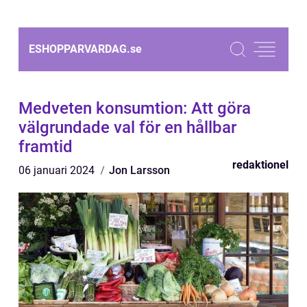
ESHOPPARVARDAG.
se
Medveten konsumtion: Att göra
välgrundade val för en hållbar
framtid
redaktionel
06 januari 2024
Jon Larsson