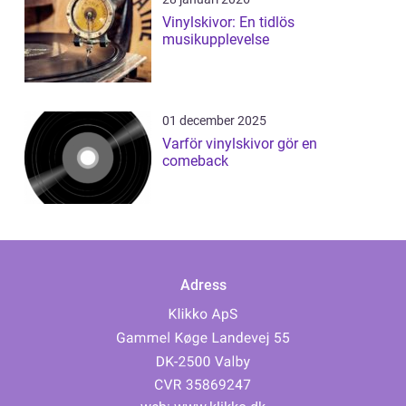
Vinylskivor: En tidlös
musikupplevelse
01 december 2025
Varför vinylskivor gör en
comeback
Adress