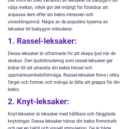
Det finns en bred variation av leksaker till babygym att
välja mellan, vilket gör det möjligt för föräldrar att
anpassa dem efter sin bebis intressen och
utvecklingsnivå. Några av de populära typerna av
leksaker till babygym inkluderar:
1. Rassel-leksaker:
Dessa leksaker är utformade för att skapa ljud när de
skakas. Den ljudstimulering som rassel-leksaker ger
bidrar till att utveckla din bebis hörsel och
uppmärksamhetsförmåga. Rassel-leksaker finns i olika
färger och former, och många är lätta att greppa för din
bebis.
2. Knyt-leksaker:
Knyt-leksaker är leksaker med hållbara och färgglada
knytningar. Dessa leksaker tränar din bebis finmotorik
och ger en taktil och visuell stimulering. De är både