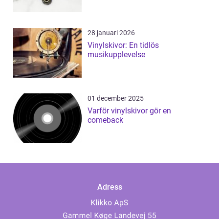
28 januari 2026
Vinylskivor: En tidlös
musikupplevelse
01 december 2025
Varför vinylskivor gör en
comeback
Adress