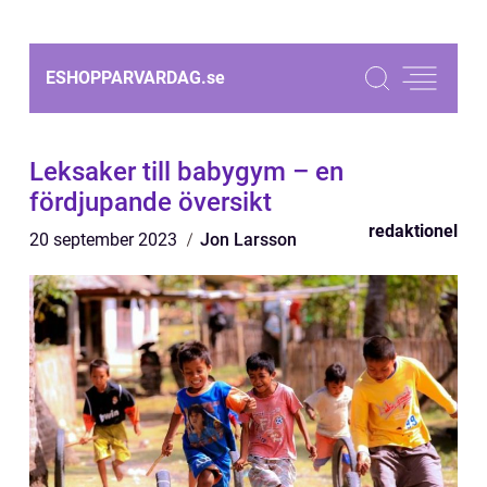
ESHOPPARVARDAG.
se
Leksaker till babygym – en
fördjupande översikt
redaktionel
20 september 2023
Jon Larsson