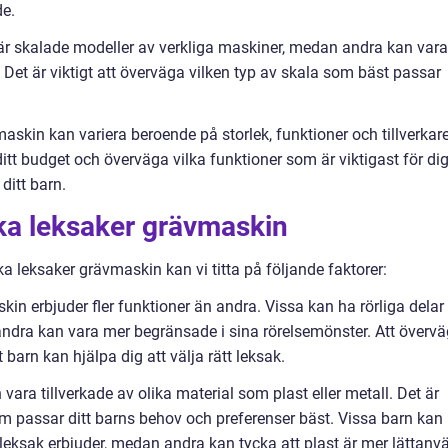
e.
är skalade modeller av verkliga maskiner, medan andra kan vara
 Det är viktigt att överväga vilken typ av skala som bäst passar
maskin kan variera beroende på storlek, funktioner och tillverkare
ditt budget och överväga vilka funktioner som är viktigast för di
 ditt barn.
ika leksaker grävmaskin
ka leksaker grävmaskin kan vi titta på följande faktorer:
kin erbjuder fler funktioner än andra. Vissa kan ha rörliga delar
ndra kan vara mer begränsade i sina rörelsemönster. Att överv
t barn kan hjälpa dig att välja rätt leksak.
ara tillverkade av olika material som plast eller metall. Det är
som passar ditt barns behov och preferenser bäst. Vissa barn kan
leksak erbjuder, medan andra kan tycka att plast är mer lättanv