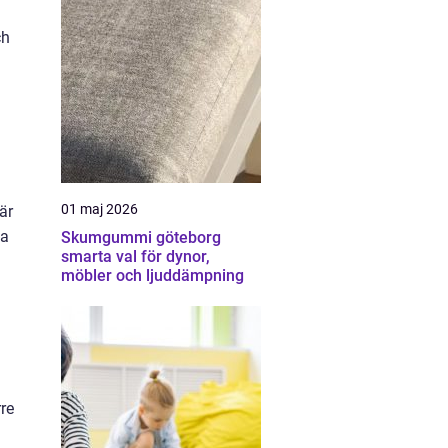
ch
01 maj 2026
är
da
Skumgummi göteborg
smarta val för dynor,
möbler och ljuddämpning
rre