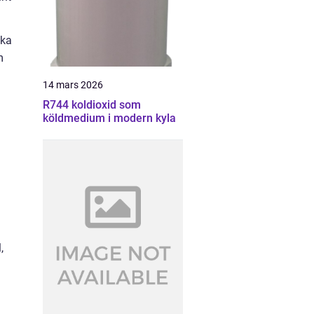
ska
m
14 mars 2026
R744 koldioxid som
köldmedium i modern kyla
,