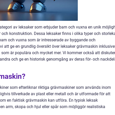
tegori av leksaker som erbjuder barn och vuxna en unik möjlig
och konstruktion. Dessa leksaker finns i olika typer och storleka
e barn och vuxna som är intresserade av byggande och
vi att ge en grundlig översikt över leksaker grävmaskin inklusive
lka som är populära och mycket mer. Vi kommer också att diskute
arandra och ge en historisk genomgång av deras för- och nackdel
vmaskin?
iner som efterliknar riktiga grävmaskiner som används inom
gtvis tillverkade av plast eller metall och är utformade för att
 som en faktisk grävmaskin kan utföra. En typisk leksak
en arm, skopa och hjul eller spår som möjliggör realistiska