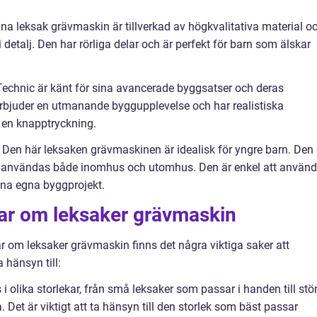
na leksak grävmaskin är tillverkad av högkvalitativa material o
i detalj. Den har rörliga delar och är perfekt för barn som älskar
chnic är känt för sina avancerade byggsatser och deras
rbjuder en utmanande byggupplevelse och har realistiska
 en knapptryckning.
Den här leksaken grävmaskinen är idealisk för yngre barn. Den 
 kan användas både inomhus och utomhus. Den är enkel att använ
ina egna byggprojekt.
gar om leksaker grävmaskin
r om leksaker grävmaskin finns det några viktiga saker att
 hänsyn till:
i olika storlekar, från små leksaker som passar i handen till stö
 Det är viktigt att ta hänsyn till den storlek som bäst passar