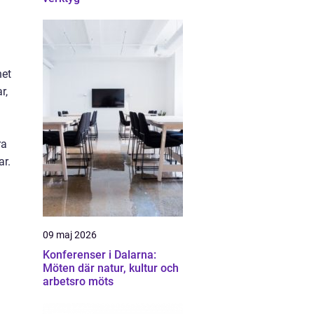
het
r,
ra
ar.
09 maj 2026
Konferenser i Dalarna:
Möten där natur, kultur och
arbetsro möts