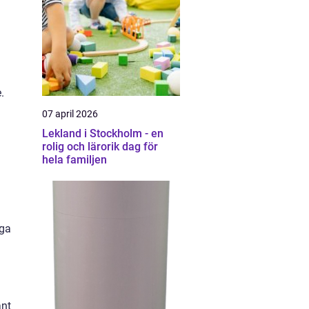
.
g
07 april 2026
Lekland i Stockholm - en
rolig och lärorik dag för
hela familjen
äga
änt