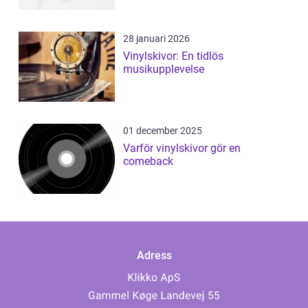
28 januari 2026
Vinylskivor: En tidlös
musikupplevelse
01 december 2025
Varför vinylskivor gör en
comeback
Adress