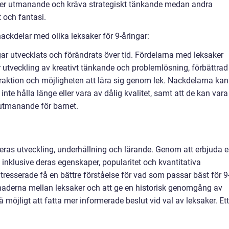
mer utmanande och kräva strategiskt tänkande medan andra
 och fantasi.
ackdelar med olika leksaker för 9-åringar:
ngar utvecklats och förändrats över tid. Fördelarna med leksaker
 utveckling av kreativt tänkande och problemlösning, förbättrad
eraktion och möjligheten att lära sig genom lek. Nackdelarna kan
inte hålla länge eller vara av dålig kvalitet, samt att de kan vara
t utmanande för barnet.
 deras utveckling, underhållning och lärande. Genom att erbjuda 
, inklusive deras egenskaper, popularitet och kvantitativa
tresserade få en bättre förståelse för vad som passar bäst för 9
lnaderna mellan leksaker och att ge en historisk genomgång av
å möjligt att fatta mer informerade beslut vid val av leksaker. Ett