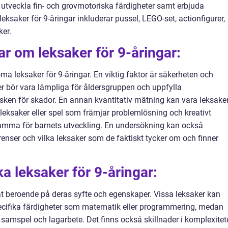
t, utveckla fin- och grovmotoriska färdigheter samt erbjuda
eksaker för 9-åringar inkluderar pussel, LEGO-set, actionfigurer,
ker.
ar om leksaker för 9-åringar:
öma leksaker för 9-åringar. En viktig faktor är säkerheten och
r bör vara lämpliga för åldersgruppen och uppfylla
isken för skador. En annan kvantitativ mätning kan vara leksake
leksaker eller spel som främjar problemlösning och kreativt
mma för barnets utveckling. En undersökning kan också
enser och vilka leksaker som de faktiskt tycker om och finner
ka leksaker för 9-åringar:
 åt beroende på deras syfte och egenskaper. Vissa leksaker kan
pecifika färdigheter som matematik eller programmering, medan
 samspel och lagarbete. Det finns också skillnader i komplexitet