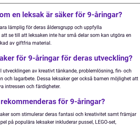
m en leksak är säker för 9-åringar?
vara lämplig för deras åldersgrupp och uppfylla
 att se till att leksaken inte har små delar som kan utgöra en
kad av giftfria material.
saker för 9-åringar för deras utveckling?
ll utvecklingen av kreativt tänkande, problemlösning, fin- och
on och lagarbete. Dessa leksaker ger också barnen möjlighet att
a intressen och färdigheter.
r rekommenderas för 9-åringar?
ker som stimulerar deras fantasi och kreativitet samt främjar
pel på populära leksaker inkluderar pussel, LEGO-set,