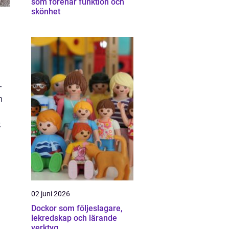
som förenar funktion och
skönhet
-
n
.
02 juni 2026
Dockor som följeslagare,
lekredskap och lärande
verktyg