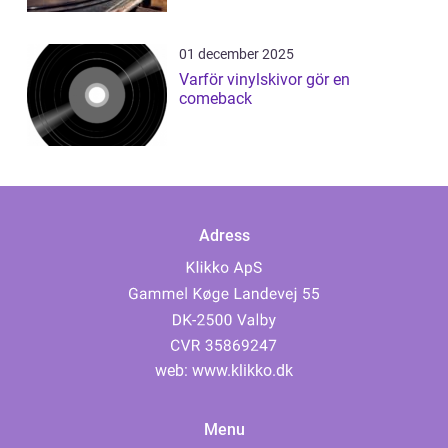
01 december 2025
Varför vinylskivor gör en
comeback
Adress
web:
www.klikko.dk
Menu