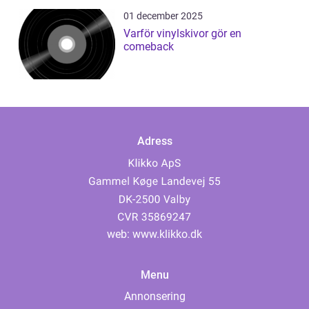
01 december 2025
Varför vinylskivor gör en
comeback
Adress
web:
www.klikko.dk
Menu
Annonsering