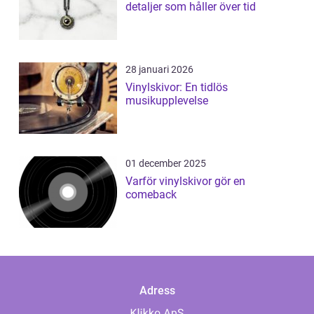
detaljer som håller över tid
28 januari 2026
Vinylskivor: En tidlös
musikupplevelse
01 december 2025
Varför vinylskivor gör en
comeback
Adress