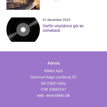
01 december 2025
Varför vinylskivor gör en
comeback
Adress
web:
www.klikko.dk