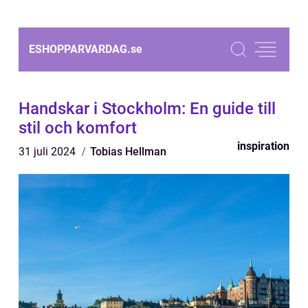
ESHOPPARVARDAG.
se
Handskar i Stockholm: En guide till
stil och komfort
inspiration
31 juli 2024
Tobias Hellman