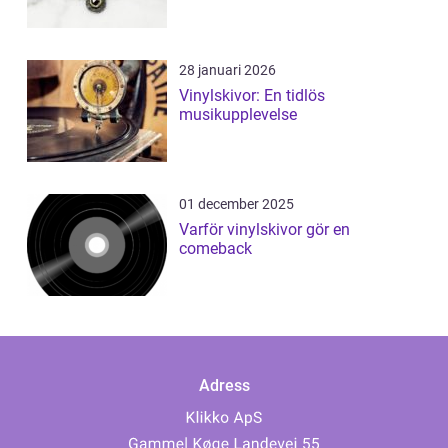
28 januari 2026
Vinylskivor: En tidlös
musikupplevelse
01 december 2025
Varför vinylskivor gör en
comeback
Adress