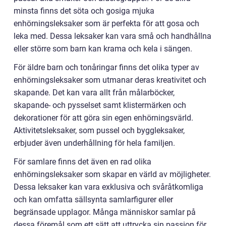
minsta finns det söta och gosiga mjuka
enhörningsleksaker som är perfekta för att gosa och
leka med. Dessa leksaker kan vara små och handhållna
eller större som barn kan krama och kela i sängen.
För äldre barn och tonåringar finns det olika typer av
enhörningsleksaker som utmanar deras kreativitet och
skapande. Det kan vara allt från målarböcker,
skapande- och pysselset samt klistermärken och
dekorationer för att göra sin egen enhörningsvärld.
Aktivitetsleksaker, som pussel och byggleksaker,
erbjuder även underhållning för hela familjen.
För samlare finns det även en rad olika
enhörningsleksaker som skapar en värld av möjligheter.
Dessa leksaker kan vara exklusiva och svåråtkomliga
och kan omfatta sällsynta samlarfigurer eller
begränsade upplagor. Många människor samlar på
dessa föremål som ett sätt att uttrycka sin passion för