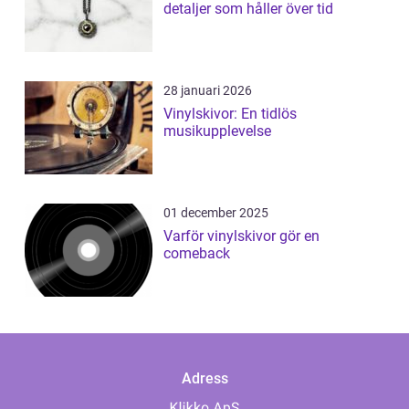
detaljer som håller över tid
28 januari 2026
Vinylskivor: En tidlös
musikupplevelse
01 december 2025
Varför vinylskivor gör en
comeback
Adress