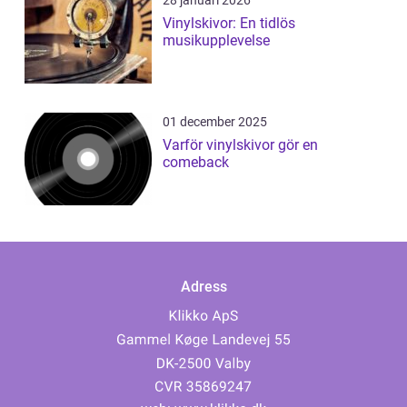
Vinylskivor: En tidlös
musikupplevelse
01 december 2025
Varför vinylskivor gör en
comeback
Adress