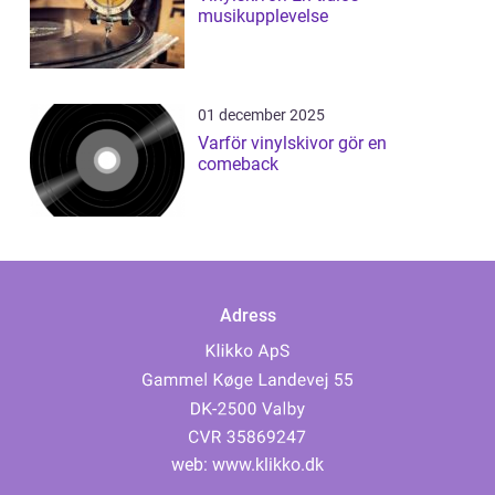
musikupplevelse
01 december 2025
Varför vinylskivor gör en
comeback
Adress
web:
www.klikko.dk